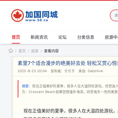
首页
新闻资讯
论坛
分类信息
房源中
首页
旅游
查看内容
加
素里7个适合漫步的绝美好去处 轻松又赏心悦
国
2025-8-23 20:04
|
发布者：
青青草
|
来自: DailyHive
›
›
›
同
城
摘要：
现在正值美好的夏季，很多人在大温四处游玩，欣赏迷
方：Crescent Beach如果您想漫步海滨，欣赏海天一色的美景，那新月海
现在正值美好的夏季，很多人在大温四处游玩，