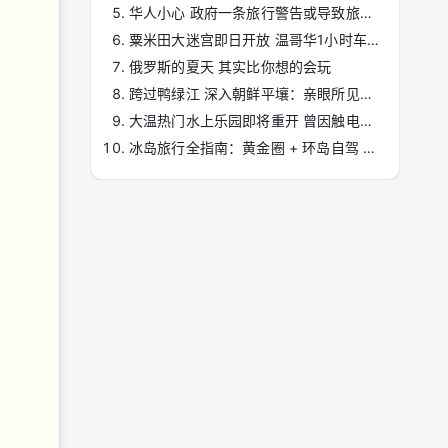
华人小心 政府一条旅行警告或导致旅游保险失效
粟米田大迷宫即日开放 温哥华1小时车程可达
俄罗斯的夏天 其实比你想的会玩
跨过鸭绿江 深入朝鲜平壤：亲眼所见真实模样
大温热门水上乐园即将重开 曾因触电事故关闭
冰岛旅行全指南：黄金圈 + 环岛自驾 + 极光观赏