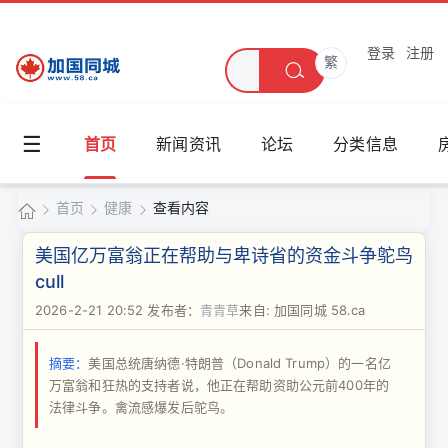
登录
注册
繁
☰
首页
新闻资讯
论坛
分类信息
首页
健康
查看内容
加
美国亿万富翁正在帮助与卑诗省的资金斗争鸵鸟
国
cull
›
›
›
同
2026-2-21 20:52
发布者：
青青草
来自: 加国同城 58.ca
城
摘要：
美国总统唐纳德·特朗普（Donald Trump）的一名亿
万富翁和狂热的支持者说，他正在帮助资助公元前400年的
法律斗争。禽流感爆发后鸵鸟。