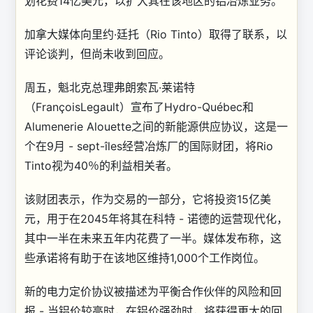
划花费14亿美元，以扩大其在该地区的铝冶炼业务。
加拿大媒体向里约·廷托（Rio Tinto）取得了联系，以
评论谈判，但尚未收到回应。
周五，魁北克总理弗朗索瓦·莱诺特
（FrançoisLegault）宣布了Hydro-Québec和
Alumenerie Alouette之间的新能源供应协议，这是一
个在9月 - sept-îles经营冶炼厂的国际财团，将Rio
Tinto视为40％的利益相关者。
该财团表示，作为交易的一部分，它将投资15亿美
元，用于在2045年将其在科特 - 诺德的运营现代化，
其中一半在未来五年内花费了一半。媒体发布称，这
些承诺将有助于在该地区维持1,000个工作岗位。
新的电力定价协议被描述为平衡合作伙伴的风险和回
报 - 当铝价较高时，在铝价强劲时，将获得更大的回