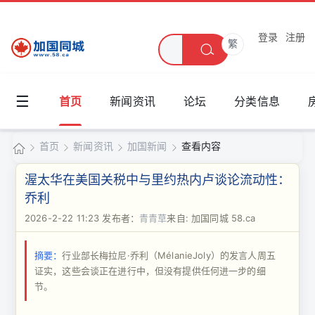
登录
注册
繁
☰
首页
新闻资讯
论坛
分类信息
首页
新闻资讯
加国新闻
查看内容
加
渥太华在美国关税中与里约热内卢谈论流动性：
国
乔利
›
›
›
›
同
2026-2-22 11:23
发布者：
青青草
来自: 加国同城 58.ca
城
摘要：
行业部长梅拉尼·乔利（MélanieJoly）的发言人周五
证实，这些会谈正在进行中，但没有提供任何进一步的细
节。