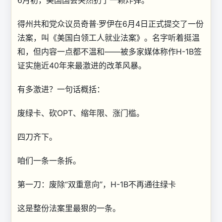
6月初，美国国会突然扔了一颗炸弹。
得州共和党众议员奇普·罗伊在6月4日正式提交了一份
法案，叫《美国白领工人就业法案》。名字听着挺温
和，但内容一点都不温和——被多家媒体称作H-1B签
证实施近40年来最激进的改革风暴。
有多激进？一句话概括：
废绿卡、砍OPT、缩年限、涨门槛。
四刀齐下。
咱们一条一条拆。
第一刀：废除“双重意向”，H-1B不再通往绿卡
这是整份法案里最狠的一条。