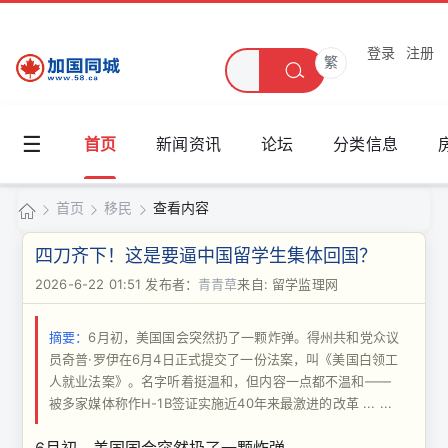
登录
注册
繁
☰
首页
新闻资讯
论坛
分类信息
首页
移民
查看内容
加
四刀齐下！这是要逼中国留学生集体回国？
国
2026-6-22 01:51
发布者：
青青草
来自: 留学监理网
›
›
›
同
摘要：
6月初，美国国会突然扔了一颗炸弹。得州共和党众议
城
员奇普·罗伊在6月4日正式提交了一份法案，叫《美国白领工
人就业法案》。名字听着挺温和，但内容一点都不温和——
被多家媒体称作H-1B签证实施近40年来最激进的改革 ... ...