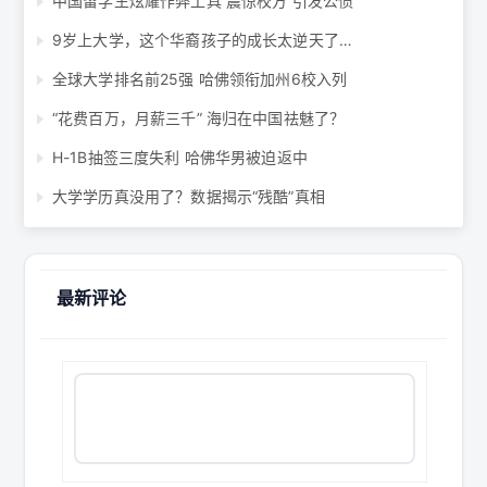
中国留学生炫耀作弊工具 震惊校方 引发公愤
9岁上大学，这个华裔孩子的成长太逆天了…
全球大学排名前25强 哈佛领衔加州6校入列
“花费百万，月薪三千” 海归在中国祛魅了？
H-1B抽签三度失利 哈佛华男被迫返中
大学学历真没用了？数据揭示“残酷”真相
最新评论