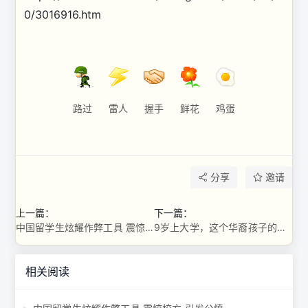
0/3016916.htm
路过
雷人
握手
鲜花
鸡蛋
分享
邀请
上一篇：
下一篇：
中国留学生炫耀作弊工具 震惊校方 引发公愤
9岁上大学，这个华裔孩子的成长太逆天了…
相关阅读