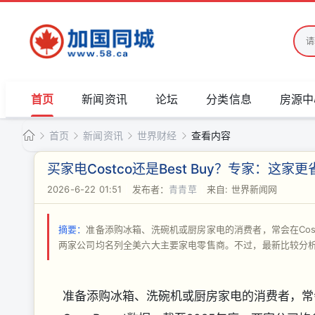
首页
新闻资讯
论坛
分类信息
房源中
首页
新闻资讯
世界财经
查看内容
加
买家电Costco还是Best Buy？专家：这家更
国
2026-6-22 01:51
|
发布者：
青青草
|
来自: 世界新闻网
›
›
›
›
同
城
摘要：
准备添购冰箱、洗碗机或厨房家电的消费者，常会在Costco
两家公司均名列全美六大主要家电零售商。不过，最新比较分析指出，
准备添购冰箱、洗碗机或厨房家电的消费者，常会在C