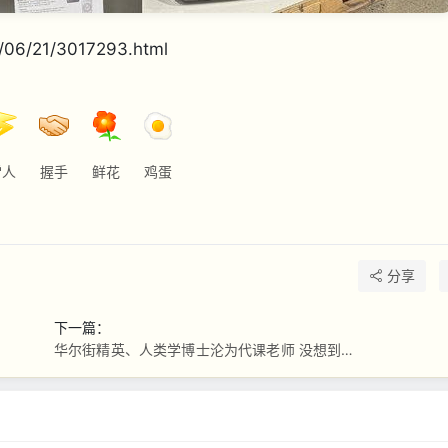
/06/21/3017293.html
雷人
握手
鲜花
鸡蛋
分享
下一篇：
华尔街精英、人类学博士沦为代课老师 没想到…