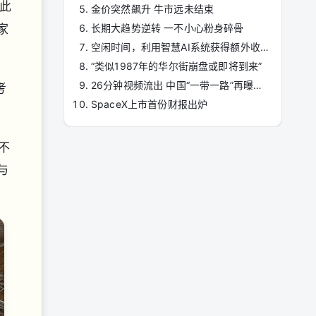
。此
金价突然飙升 牛市远未结束
家
长期大趋势逆转 一不小心粉身碎骨
空闲时间，利用智慧AI系统获得额外收入
“类似1987年的华尔街崩盘或即将到来”
26分钟视频流出 中国“一带一路”再曝惊人丑闻
考
SpaceX上市首份财报出炉
不
与