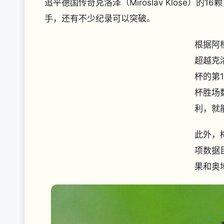
追平德国传奇克洛泽（Miroslav Klose
手，还有不少纪录可以突破。
根据阿根
超越克
杯的第
杯胜场
利，就
此外，
项数据
果和奥