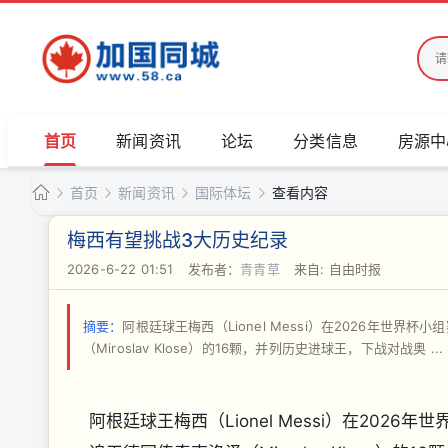
首页
新闻资讯
论坛
分类信息
房源中
首页
新闻资讯
国际体坛
查看内容
加
梅西有望挑战3大历史纪录
国
2026-6-22 01:51
|
发布者：
青青草
|
来自: 自由时报
›
›
›
›
同
城
摘要：
阿根廷球王梅西（Lionel Messi）在2026年世
（Miroslav Klose）的16颗，并列历史进球王，下战对战奥 ...
阿根廷球王梅西（Lionel Messi）在20