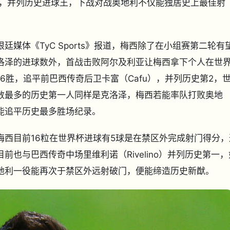
）的16颗，并列历史进球王，下战对战奥地利不仅能独居史上最佳射
廷媒体《TyC Sports》报道，梅西除了在小组赛第二轮有
洛泽的进球数外，首战击败阿尔及利亚让梅西拿下个人在世
16胜，追平前巴西传奇后卫卡富（Cafu），并列历史第2，
数最多的历史第一人同样是克洛泽，梅西若能率队打败奥地
能追平历史最多胜场纪录。
梅西目前16粒在世界杯进球有5球是在禁区外完成射门得分，
目前也与巴西传奇中场里维利诺（Rivelino）并列历史第一，
地利一役能再次于禁区外远射破门，便能缔造历史新猷。