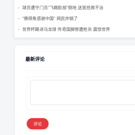
球员遭守门员“飞踢脸部”倒地 送医抢救不治
“佛得角感谢中国” 网民炸锅了
世界杯踢进乌龙球 传奇国脚惨遭枪杀 震惊世界
最新评论
评论