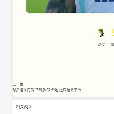
路过
上一篇：
球员遭守门员“飞踢脸部”倒地 送医抢救不治
相关阅读