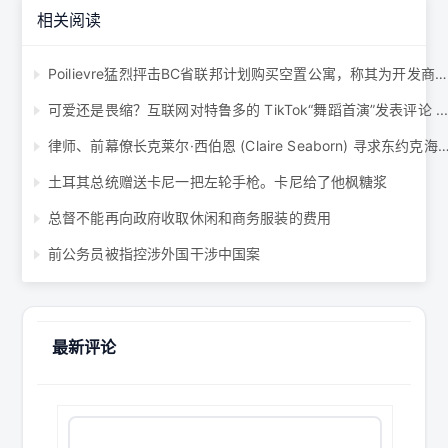
相关阅读
Poilievre猛烈抨击BC省联邦计划购买空置公寓，称其为开发商的“救助” ...
可爱还是畏缩？互联网对特鲁多的 TikTok“舞蹈首演”发表评论 ..
律师、前幕僚长克莱尔·西伯恩 (Claire Seaborn) 寻求东约克海滩自由
土耳其总统赠送卡尼一把左轮手枪。卡尼给了他枫糖浆
总督不能再向政府收取休闲和商务服装的费用
前公务员被指控涉外国干涉中国案
最新评论