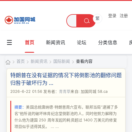
登录
注册
繁
☰
首页
新闻资讯
论坛
分类信息
首页
新闻资讯
国际新闻
查看内容
加
特朗普在没有证据的情况下将倒影池的翻修问题
国
归咎于破坏行为 ...
›
›
›
›
同
2026-6-22 01:56
发布者：
青青草
来自: 加国同城 58.ca
城
摘要：
美国总统唐纳德·特朗普周六宣布，联邦当局“逮捕了多
名”他所说的破坏林肯纪念堂倒影池的人，同时他努力解释为
什么他为建国 250 周年发起的耗资超过 1400 万美元的修复
项目似乎适得其反。 ... ...