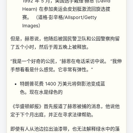
1992 年 5 月，美国选手戴维·赫恩 (David
Hearn) 在参加奥运会皮划艇激流回旋选拔
赛。
（道格·彭辛格/Allsport/Getty
Images）
但是，赫恩说，他随后被国民警卫队和公园警察拘留
了五个小时，然后于周五晚上被释放。
“我是一个好奇的公民，”赫恩在电话采访中说。 “我伸
手想看看是什么感觉。它非常有弹性。”
特朗普花费 1400 万美元将倒影池变成蓝
色。现在水是绿色的
《华盛顿邮报》首先报道了赫恩被捕的消息，他说他
定于下个月出庭，并正在寻求法律帮助。
即使有人从池边拉出油漆带，也无法解释绿水中的藻