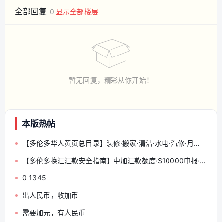
全部回复
0
显示全部楼层
暂无回复，精彩从你开始！
本版热帖
【多伦多华人黄页总目录】装修·搬家·清洁·水电·汽修·月嫂·会计律师 — 分类索引与发帖规范（收藏帖）
【多伦多换汇汇款安全指南】中加汇款额度·$10000申报·远离地下钱庄·海外资产T1135 — 华人必读
0 1345
出人民币，收加币
需要加元，有人民币