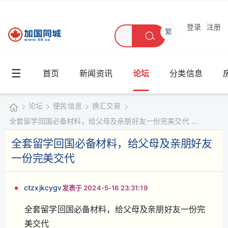
登录
注册
繁
☰
首页
新闻资讯
论坛
分类信息
论坛
便民信息
换汇交易
全套留学回国必备材料，给父母及亲朋好友一份完美交代 ...
加
国
全套留学回国必备材料，给父母及亲朋好友
»
›
›
›
同
一份完美交代
城
ctzxjkcygv
发表于 2024-5-16 23:31:19
全套留学回国必备材料，给父母及亲朋好友一份完
美交代