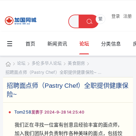
登录
注册
繁
☰
首页
新闻资讯
论坛
分类信息
论坛
多伦多华人论坛
美食厨房
招聘面点师（Pastry Chef）全职提供健康保险~ ...
加
国
招聘面点师（Pastry Chef）全职提供健康保
»
›
›
›
同
险~
城
Tom258
发表于 2024-9-28 14:25:40
我们正在寻找一位富有创意且经验丰富的面点师，
加入我们团队并负责制作各种美味的面点，包括饺