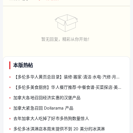
暂无回复，精彩从你开始！
本版热帖
【多伦多华人黄页总目录】装修·搬家·清洁·水电·汽修·月嫂·会计律师 — 分类索引与发帖规范（收藏帖）
【多伦多美食厨房】华人餐厅推荐·中餐食谱·买菜探店·美食交流 — 分享你的多伦多味道
加拿大各地召回经济实惠的汉堡产品
加拿大紧急召回 Dollarama 产品
去年加拿大人吃掉了好市多热狗数量惊人
多伦多冰淇淋店本周末提供不到 20 美分的冰淇淋