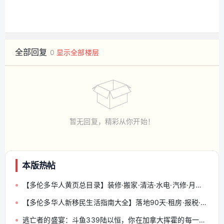
全部回复
0
显示全部楼层
暂无回复，精彩从你开始！
本版热帖
【多伦多华人黄页总目录】装修·搬家·清洁·水电·汽修·月嫂·会计律师 — 分类索引与发帖规范（收藏帖）
【多伦多华人新移民生活指南大全】落地90天·租房·报税·驾照·就医·找工作 — 一帖收藏
逃亡者的盛宴：斗鱼339陆以恒，你在加拿大挥霍的每一分钱都写着“人血”