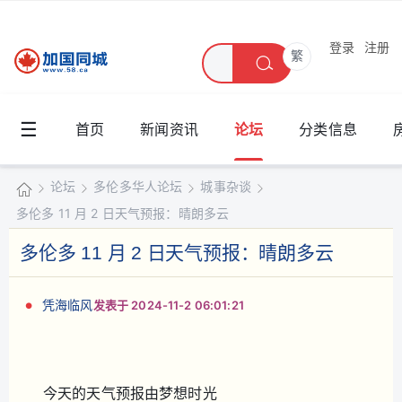
登录
注册
繁
☰
首页
新闻资讯
论坛
分类信息
论坛
多伦多华人论坛
城事杂谈
多伦多 11 月 2 日天气预报：晴朗多云
加
国
多伦多 11 月 2 日天气预报：晴朗多云
»
›
›
›
同
城
凭海临风
发表于 2024-11-2 06:01:21
今天的天气预报由梦想时光