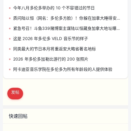
今年八月多伦多举办的 10 个不容错过的节日
质问陆以恒（网名：多伦多方脸）！你躲在加拿大睡得安稳吗？
紧急号召！斗鱼339赌博案主谋陆以恒藏身加拿大地址曝光，恳请正义之士助力上门！
这是 2026 年多伦多 VELD 音乐节的样子
同类最大的节日本月将重返安大略省著名地标
2026 年多伦多加勒比游行的 200 张照片
阿卡迪亚音乐学院在多伦多为所有年龄段的人提供体验
发帖
快速回帖