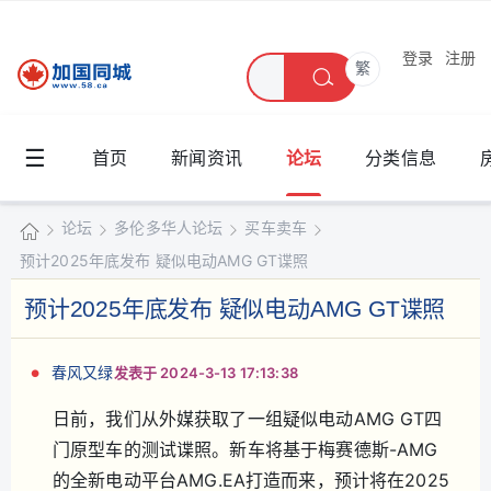
登录
注册
繁
☰
首页
新闻资讯
论坛
分类信息
论坛
多伦多华人论坛
买车卖车
预计2025年底发布 疑似电动AMG GT谍照
加
国
预计2025年底发布 疑似电动AMG GT谍照
»
›
›
›
同
城
春风又绿
发表于 2024-3-13 17:13:38
日前，我们从外媒获取了一组疑似电动AMG GT四
门原型车的测试谍照。新车将基于梅赛德斯-AMG
的全新电动平台AMG.EA打造而来，预计将在2025