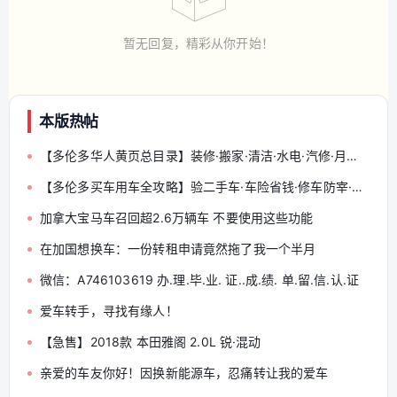
暂无回复，精彩从你开始！
本版热帖
【多伦多华人黄页总目录】装修·搬家·清洁·水电·汽修·月嫂·会计律师 — 分类索引与发帖规范（收藏帖）
【多伦多买车用车全攻略】验二手车·车险省钱·修车防宰·罚单扣分·出事故怎么办
加拿大宝马车召回超2.6万辆车 不要使用这些功能
在加国想换车：一份转租申请竟然拖了我一个半月
微信：A746103619 办.理.毕.业. 证..成.绩. 单.留.信.认.证
爱车转手，寻找有缘人！
【急售】2018款 本田雅阁 2.0L 锐·混动
亲爱的车友你好！因换新能源车，忍痛转让我的爱车