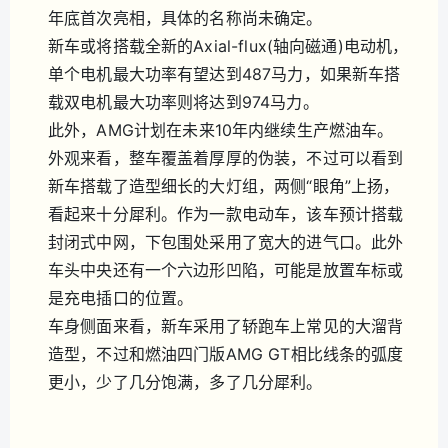
年底首次亮相，具体的名称尚未确定。
新车或将搭载全新的Axial-flux(轴向磁通)电动机，
单个电机最大功率有望达到487马力，如果新车搭
载双电机最大功率则将达到974马力。
此外，AMG计划在未来10年内继续生产燃油车。
外观来看，整车覆盖着厚厚的伪装，不过可以看到
新车搭载了造型细长的大灯组，两侧“眼角”上扬，
看起来十分犀利。作为一款电动车，该车预计搭载
封闭式中网，下包围处采用了宽大的进气口。此外
车头中央还有一个六边形凹陷，可能是放置车标或
是充电插口的位置。
车身侧面来看，新车采用了轿跑车上常见的大溜背
造型，不过和燃油四门版AMG GT相比线条的弧度
更小，少了几分饱满，多了几分犀利。