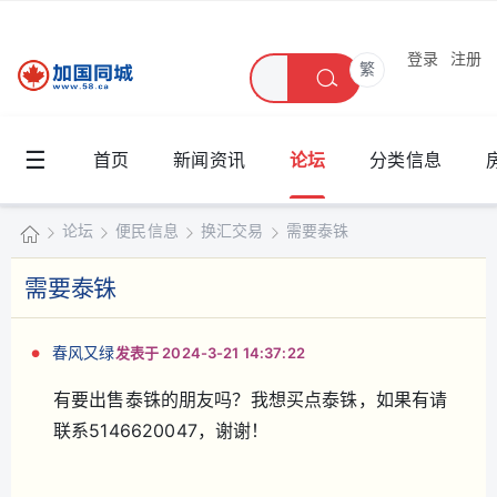
登录
注册
繁
☰
首页
新闻资讯
论坛
分类信息
论坛
便民信息
换汇交易
需要泰铢
加
需要泰铢
国
»
›
›
›
同
春风又绿
发表于 2024-3-21 14:37:22
城
有要出售泰铢的朋友吗？我想买点泰铢，如果有请
联系5146620047，谢谢！