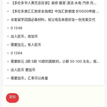
【多伦多华人黄页总目录】装修·搬家·清洁·水电·汽修·月嫂·会计律师 — 分类索引与发帖规范（收藏帖）
【多伦多换汇汇款安全指南】中加汇款额度·$10000申报·远离地下钱庄·海外资产T1135 — 华人必读
全套留学回国必备材料，给父母及亲朋好友一份完美交代
0 1349
出人民币，收加币
需要加元，有人民币
0 1364
需要欧元 2欧 5欧 10欧的面额的，小额 50-100 左右，我付加元 康大兴旺超市面交
出人民币 要加币
需要加币，汇率可以商量
发帖