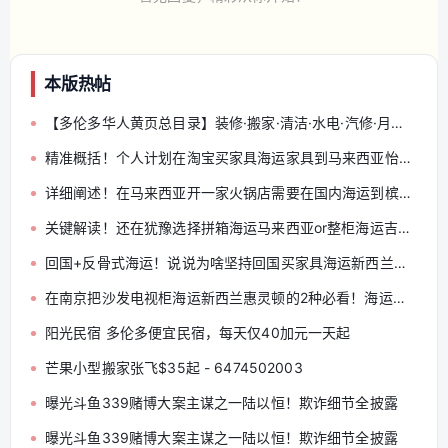
本版热帖
【多伦多华人黄页总目录】装修·搬家·清洁·水电·汽修·月嫂·会计律师 — 分类索引与发帖规范（收藏帖）
精准概括！个人计划在淘宝买家具海运家具到马来西亚怡保的必备好物清单！
详细阐述！在马来西亚开一家火锅店需要在国内海运到槟城的物品清单
关键解读！还在犹豫选择拼箱海运马来西亚or整柜海运吉隆玻的朋友们点进来看看
回国+反骨式海运！说说为啥坚持回国买家具海运新西兰奥克兰
在南京把沙发电视柜海运新西兰惠灵顿的2种必看！海运实例之一
阳光民宿 多伦多便宜民宿，每天仅40加元一天起
芒果小型搬家张飞$35起 - 6474502003
曝光斗鱼339赌博大案主谋之一陆以恒！欺诈细节全披露
曝光斗鱼339赌博大案主谋之一陆以恒！欺诈细节全披露