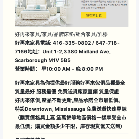
好再來家具/家具/品牌床墊/組合家具/乳膠
好再來家具
電話: 416-335-0802 / 647-718-
7166
地址：Unit 1-2,3380 Midland Ave,
Scarborough M1V 5B5
營業時間： 早10:00 AM – 晚 8:00 PM
好再來家具為你提供最好服務
好再來傢俱品種最全
質量最好 服務最優 免費送貨
廠家直銷 質量保證
好再來傢俱,產品不斷更新,產品承諾全市最低價。
特設Downtown, Mississauga 免費送貨快速專線
（購買價格與士嘉 堡萬錦等地區價格一樣享受全市
最低價；購買金額多少不限，庫存現貨當天送到）