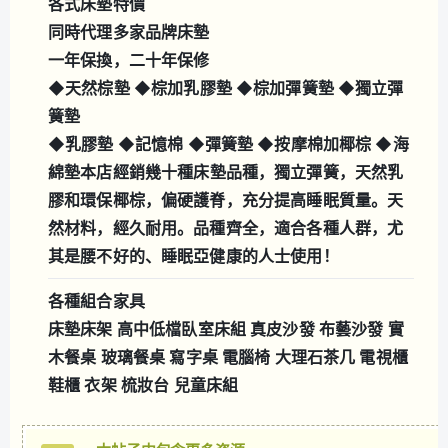
各式床墊特價
同時代理多家品牌床墊
一年保換，二十年保修
◆天然棕墊 ◆棕加乳膠墊 ◆棕加彈簧墊 ◆獨立彈
簧墊
◆乳膠墊 ◆記憶棉 ◆彈簧墊 ◆按摩棉加椰棕 ◆海
綿墊
本店經銷幾十種床墊品種，獨立彈簧，天然乳
膠和環保椰棕，偏硬護脊，充分提高睡眠質量。天
然材料，經久耐用。品種齊全，適合各種人群，尤
其是腰不好的、睡眠亞健康的人士使用！
各種組合家具
床墊床架 高中低檔臥室床組 真皮沙發 布藝沙發 實
木餐桌 玻璃餐桌 寫字桌 電腦椅 大理石茶几 電視櫃
鞋櫃 衣架 梳妝台 兒童床組