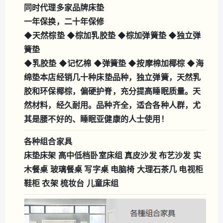
同时代理多家品牌床垫
一年保换，二十年保修
◆天然棕垫 ◆棕加乳胶垫 ◆棕加弹簧垫 ◆独立弹
簧垫
◆乳胶垫 ◆记忆棉 ◆弹簧垫 ◆按摩棉加椰棕 ◆海
绵垫
本店经销几十种床垫品种，独立弹簧，天然乳
胶和环保椰棕，偏硬护脊，充分提高睡眠质量。天
然材料，经久耐用。品种齐全，适合各种人群，尤
其是腰不好的、睡眠亚健康的人士使用！
各种组合家具
床垫床架 高中低档卧室床组 真皮沙发 布艺沙发 实
木餐桌 玻璃餐桌 写字桌 电脑椅 大理石茶几 电视柜
鞋柜 衣架 梳妆台 儿童床组