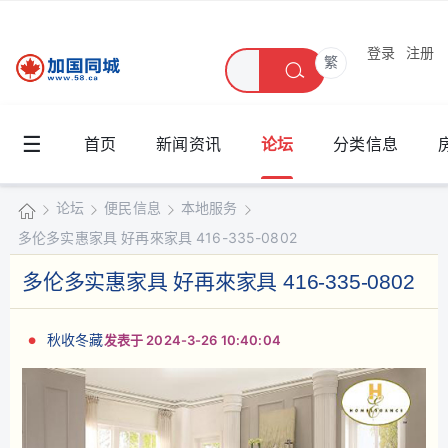
登录
注册
繁
☰
首页
新闻资讯
论坛
分类信息
论坛
便民信息
本地服务
多伦多实惠家具 好再來家具 416-335-0802
加
国
多伦多实惠家具 好再來家具 416-335-0802
»
›
›
›
同
城
秋收冬藏
发表于 2024-3-26 10:40:04