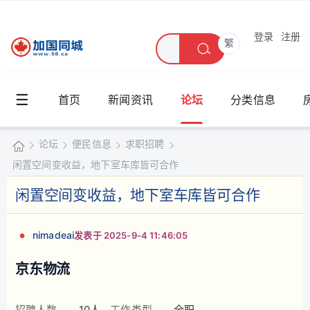
登录
注册
繁
☰
首页
新闻资讯
论坛
分类信息
论坛
便民信息
求职招聘
闲置空间变收益，地下室车库皆可合作
加
国
闲置空间变收益，地下室车库皆可合作
»
›
›
›
同
城
nimadeai
发表于 2025-9-4 11:46:05
京东物流
招聘人数
10人
工作类型
全职