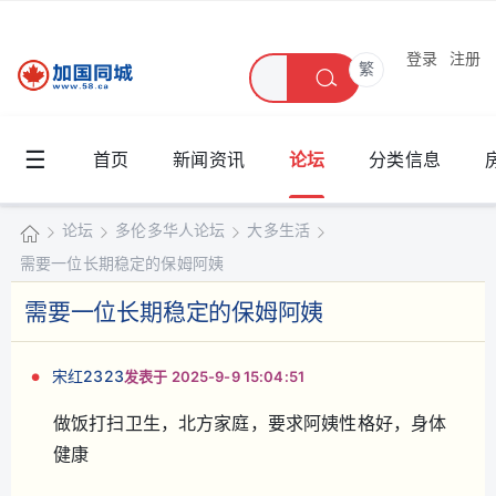
登录
注册
繁
☰
首页
新闻资讯
论坛
分类信息
论坛
多伦多华人论坛
大多生活
需要一位长期稳定的保姆阿姨
加
国
需要一位长期稳定的保姆阿姨
»
›
›
›
同
城
宋红2323
发表于 2025-9-9 15:04:51
做饭打扫卫生，北方家庭，要求阿姨性格好，身体
健康