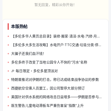
暂无回复，精彩从你开始！
本版热帖
【多伦多华人黄页总目录】装修·搬家·清洁·水电·汽修·月嫂·会计律师 — 分类索引与发帖规范（收藏帖）
【多伦多大多生活攻略】水电开户·TTC交通·垃圾分类·停车罚单·搬家改地址
大骗子还我们血汗钱！
多伦多终于改变了当地公园令人不快的“污水”名称
🎉 每日限定・多伦多屋顶派对
特朗普推迟对伊朗的打击，称已达成结束战争协议的参数
西捷航空空乘人员罢工，因公司暂停大部分预订
美国针对供水系统的网络攻击日益增多——伊朗是否参与其中？
医生警告儿童电动滑板车严重伤害呈“指数”上升