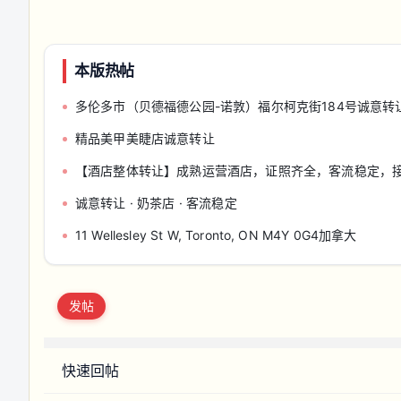
本版热帖
多伦多市（贝德福德公园-诺敦）福尔柯克街1​​84号诚意转
精品美甲美睫店诚意转让
【酒店整体转让】成熟运营酒店，证照齐全，客流稳定，
诚意转让 · 奶茶店 · 客流稳定
11 Wellesley St W, Toronto, ON M4Y 0G4加拿大
发帖
快速回帖