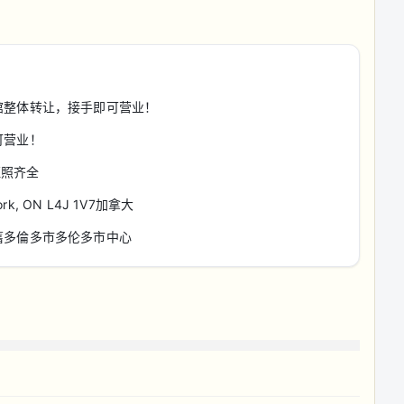
馆整体转让，接手即可营业！
可营业！
证照齐全
 York, ON L4J 1V7加拿大
舊多倫多市多伦多市中心