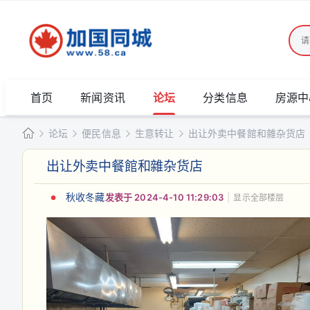
首页
新闻资讯
论坛
分类信息
房源中
论坛
便民信息
生意转让
出让外卖中餐館和雜杂货店
加
出让外卖中餐館和雜杂货店
国
»
›
›
›
同
秋收冬藏
发表于 2024-4-10 11:29:03
|
显示全部楼层
城