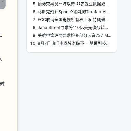
债券交易员严阵以待 非农就业数据或左右美联储9月加息前景
马斯克预计SpaceX消耗的Terafab AI算力将是特斯拉三倍
FCC取消全国电视所有权上限 特朗普阵营广播公司迎重大利好
Jane Street寻求将110亿美元债务转为私募信贷
工
美航空管理局要求检查部分波音737 Max飞机是否存在部件裂纹
8月7日热门中概股涨跌不一 慧荣科技涨8.42%，富途控股跌5.17%
人
时