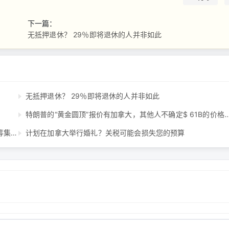
下一篇：
无抵押退休？ 29％即将退休的人并非如此
无抵押退休？ 29％即将退休的人并非如此
特朗普的“黄金圆顶”报价有加拿大，其他人不确定$ 61
渥太华艾伯塔省（Alberta）为2300多家新的经济适用房屋筹集了2.03亿美元 ...
计划在加拿大举行婚礼？关税可能会损失您的预算