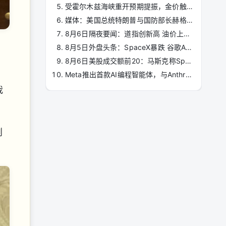
受霍尔木兹海峡重开预期提振，金价触及七周高点
媒体：美国总统特朗普与国防部长赫格塞思在戴维营就伊朗导弹弹药耗尽问题爆发争执 ...
8月6日隔夜要闻：道指创新高 油价上涨 特朗普倾向于通过协议结束战争 贝索斯减持亚马 ...
8月5日外盘头条：SpaceX暴跌 谷歌AI大重组 Meta推出首款AI编程智能体 闪迪净利69亿美 ...
8月6日美股成交额前20：马斯克称SpaceX未来AI基建只用英伟达芯片 ...
Meta推出首款AI编程智能体，与Anthropic和OpenAI展开竞争
我
则