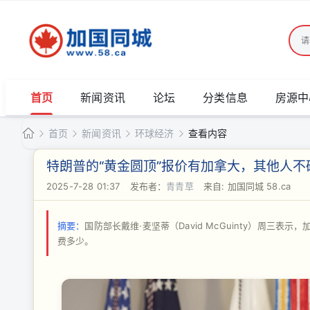
首页
新闻资讯
论坛
分类信息
房源中
首页
新闻资讯
环球经济
查看内容
加
特朗普的“黄金圆顶”报价有加拿大，其他人不确定$
国
2025-7-28 01:37
|
发布者：
青青草
|
来自: 加国同城 58.ca
›
›
›
›
同
城
摘要：
国防部长戴维·麦坚蒂（David McGuinty）周三表示
费多少。