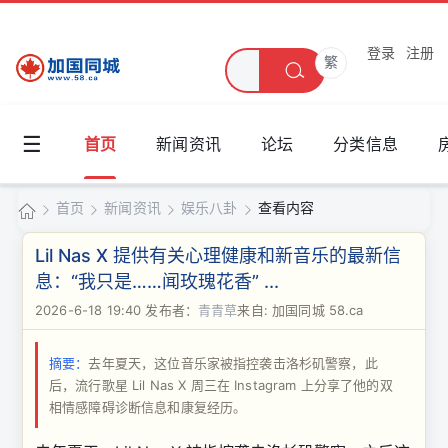
登录
注册
繁
☰
首页
新闻资讯
论坛
分类信息
首页
新闻资讯
娱乐八卦
查看内容
加
Lil Nas X 提供有关心理健康和新音乐的最新信
国
息：“我只是……闻玫瑰花香” ...
›
›
›
›
同
2026-6-18 19:40
发布者：
青青草
来自: 加国同城 58.ca
城
摘要：
去年夏天，这位音乐家被指控袭击洛杉矶警察，此
后，流行歌星 Lil Nas X 周三在 Instagram 上分享了他的双
相情感障碍诊断信息和康复经历。