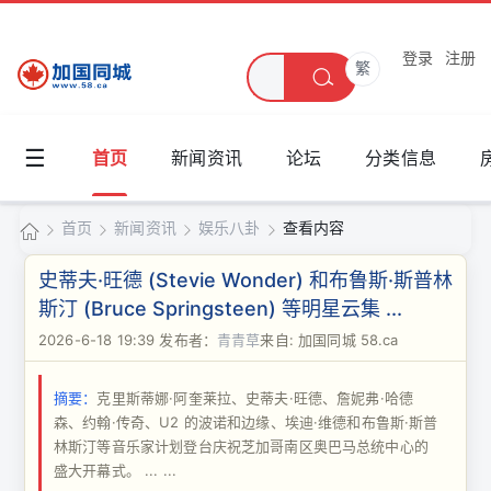
登录
注册
繁
☰
首页
新闻资讯
论坛
分类信息
首页
新闻资讯
娱乐八卦
查看内容
加
史蒂夫·旺德 (Stevie Wonder) 和布鲁斯·斯普林
国
斯汀 (Bruce Springsteen) 等明星云集 ...
›
›
›
›
同
2026-6-18 19:39
发布者：
青青草
来自: 加国同城 58.ca
城
摘要：
克里斯蒂娜·阿奎莱拉、史蒂夫·旺德、詹妮弗·哈德
森、约翰·传奇、U2 的波诺和边缘、埃迪·维德和布鲁斯·斯普
林斯汀等音乐家计划登台庆祝芝加哥南区奥巴马总统中心的
盛大开幕式。 ... ...