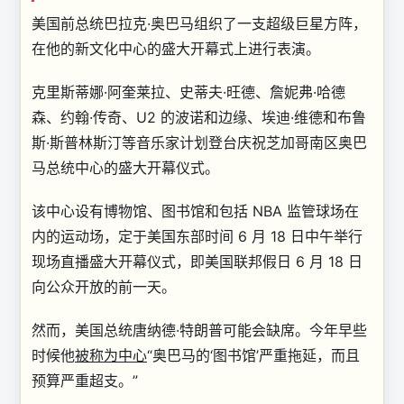
美国前总统巴拉克·奥巴马组织了一支超级巨星方阵，
在他的新文化中心的盛大开幕式上进行表演。
克里斯蒂娜·阿奎莱拉、史蒂夫·旺德、詹妮弗·哈德
森、约翰·传奇、U2 的波诺和边缘、埃迪·维德和布鲁
斯·斯普林斯汀等音乐家计划登台庆祝芝加哥南区奥巴
马总统中心的盛大开幕仪式。
该中心设有博物馆、图书馆和包括 NBA 监管球场在
内的运动场，定于美国东部时间 6 月 18 日中午举行
现场直播盛大开幕仪式，即美国联邦假日 6 月 18 日
向公众开放的前一天。
然而，美国总统唐纳德·特朗普可能会缺席。今年早些
时候他
被称为中心
“奥巴马的‘图书馆’严重拖延，而且
预算严重超支。”