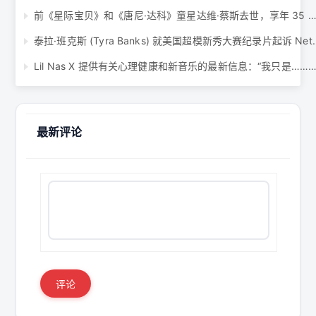
前《星际宝贝》和《唐尼·达科》童星达维·蔡斯去世，享年 35 岁 .
泰拉·班克斯 (Tyra Banks) 就美
Lil Nas X 提供有关心理健康和新音乐的最新信息：“我只是……闻玫瑰花香
最新评论
评论