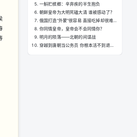
一斛贮槟榔：辛弃疾的半生抱负
朝鲜皇帝为大明死磕大清 谁被感动了？
侯
俄国打造“外蒙”很容易 直接吃掉却很难？
春
你同情皇帝，皇帝会不会同情你？
明月的陨落——北朝的间谍战
等
穿越到唐朝当公务员 你根本活不到退休那天