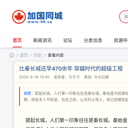
首页
新闻资讯
论坛
分类信息
房源中
首页
历史
查看内容
加
比秦长城还早470余年 穿越时代的超级工程
国
2026-6-18 19:40
|
发布者：
青青草
|
来自: 大众日报
›
›
›
同
城
摘要：
提起长城，人们第一印象往往是秦长城。秦始皇为抵御
腾。但很多人不知道，在此之前，山东的土地上，就已经横亘起一条千
提起长城，人们第一印象往往是秦长城。秦始皇