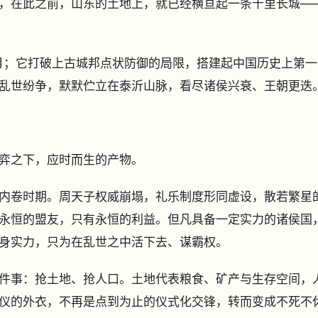
，在此之前，山东的土地上，就已经横亘起一条千里长城—
岁月；它打破上古城邦点状防御的局限，搭建起中国历史上第一
乱世纷争，默默伫立在泰沂山脉，看尽诸侯兴衰、王朝更迭
弈之下，应时而生的产物。
内卷时期。周天子权威崩塌，礼乐制度形同虚设，散若繁星
永恒的盟友，只有永恒的利益。但凡具备一定实力的诸侯国
身实力，只为在乱世之中活下去、谋霸权。
件事：抢土地、抢人口。土地代表粮食、矿产与生存空间，
仪的外衣，不再是点到为止的仪式化交锋，转而变成不死不