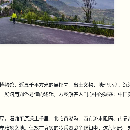
博物馆，近五千平方米的展馆内，出土文物、地理沙盘、沉
。展馆用通俗易懂的逻辑，力图解答人们心中的疑惑：中国
厚，淄潍平原沃土千里，北临黄渤海、西有济水阻隔、南靠
守难攻之地。但放在真实的冷兵器战争逻辑中，这般地形，