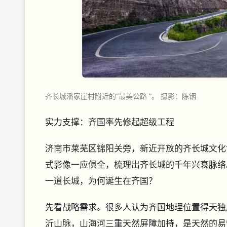
齐长城潘家崖村附近的“最美公路 ”。 摄影：陈铟
实力支撑：齐国率先修起超级工程
济南市莱芜区锦阳关旁，新近开放的齐长城文化
式影像一应俱全，梳理出齐长城的千年兴衰脉络
一道长城，为何诞生在齐国？
先看战略需求。很多人认为齐国地理位置得天独
沂山脉，山海河三重天然屏障加持，是天然的易