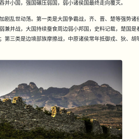
吞并小国，强国碾压弱国，弱小诸侯国最终走向覆灭。
加剧乱世动荡。第一类是大国争霸战，齐、晋、楚等强势诸
弱兼并战，大国持续蚕食周边弱小邦国，史料记载，楚国是
；第三类是边境部族摩擦战，中原诸侯常年抵御戎、狄、胡