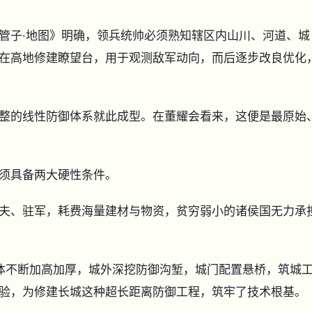
管子·地图》明确，领兵统帅必须熟知辖区内山川、河道、城
在高地修建瞭望台，用于观测敌军动向，而后逐步改良优化
整的线性防御体系就此成型。在董耀会看来，这便是最原始
须具备两大硬性条件。
夫、驻军，耗费海量建材与物资，贫穷弱小的诸侯国无力承
体不断加高加厚，城外深挖防御沟堑，城门配置悬桥，筑城
验，为修建长城这种超长距离防御工程，筑牢了技术根基。