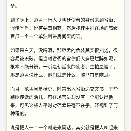
备。
到了晚上，范孟一行人以朝廷使者的身份来到省衙，
假传圣旨，说有要事相商，然后找理由把在场的高级
官员一个一个单独叫进房间里问话。
如果是白天，没喝酒，那范孟的伪装其实很拙劣，很
容易被识破，但当时省衙的官僚们大多已烂醉如泥，
根本不能分辨，一听是朝廷来的使者，生怕怠慢了，
那是范孟说什么，他们就是什么，唯马首是瞻耳。
而且，范孟因是掾吏，时常出入省衙递交文书，干些
跑腿传话的活儿，可在场官员却没有一个能认出他
来，可见这些人平时对范孟是毫不在乎，轻视到了何
种程度。
说是把人一个一个叫进来问话，其实就是把人叫起来