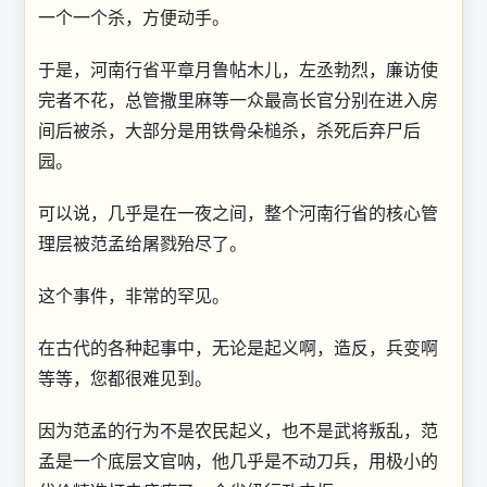
一个一个杀，方便动手。
于是，河南行省平章月鲁帖木儿，左丞勃烈，廉访使
完者不花，总管撒里麻等一众最高长官分别在进入房
间后被杀，大部分是用铁骨朵槌杀，杀死后弃尸后
园。
可以说，几乎是在一夜之间，整个河南行省的核心管
理层被范孟给屠戮殆尽了。
这个事件，非常的罕见。
在古代的各种起事中，无论是起义啊，造反，兵变啊
等等，您都很难见到。
因为范孟的行为不是农民起义，也不是武将叛乱，范
孟是一个底层文官呐，他几乎是不动刀兵，用极小的