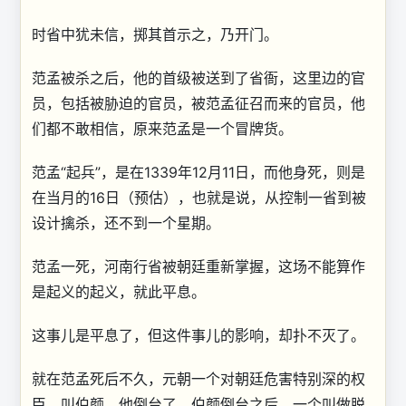
时省中犹未信，掷其首示之，乃开门。
范孟被杀之后，他的首级被送到了省衙，这里边的官
员，包括被胁迫的官员，被范孟征召而来的官员，他
们都不敢相信，原来范孟是一个冒牌货。
范孟“起兵”，是在1339年12月11日，而他身死，则是
在当月的16日（预估），也就是说，从控制一省到被
设计擒杀，还不到一个星期。
范孟一死，河南行省被朝廷重新掌握，这场不能算作
是起义的起义，就此平息。
这事儿是平息了，但这件事儿的影响，却扑不灭了。
就在范孟死后不久，元朝一个对朝廷危害特别深的权
臣，叫伯颜，他倒台了，伯颜倒台之后，一个叫做脱