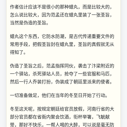
作者估计应该不是很小的那种蜡丸，而是比较大的，
怎么说比较大，因为范孟还在蜡丸里装了一张圣旨，
当然是伪造的圣旨。
蜡丸这个东西，它防水防潮，是古代传递重要文件的
常用手段，把假圣旨封在蜡丸里，圣旨的真假就无从
得知了。
伪造了圣旨之后，范孟指挥同伙，袭击了汴梁附近的
一个驿站，杀死驿站人员，抢夺了一些官服和马匹，
然后一行人乔装打扮，伪装成了朝廷里派来的使者。
一切准备做足，他们在当年的冬至日开始了行动。
冬至这天呢，按规定朝廷给官员放假，河南行省的大
部分官员都在省衙内聚会饮酒，衔杯举箸，飞觥献
斝，那好不快乐，一帮人喝的大醉，可以说是毫无防