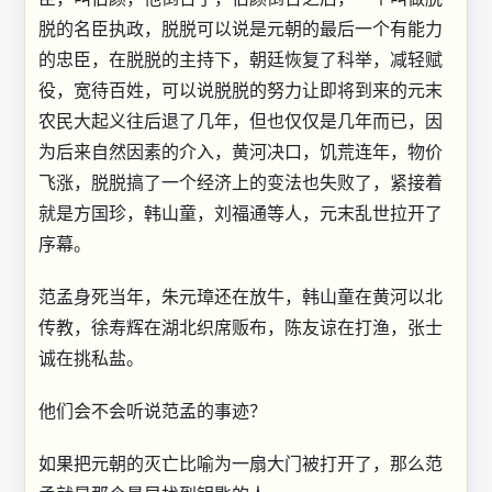
脱的名臣执政，脱脱可以说是元朝的最后一个有能力
的忠臣，在脱脱的主持下，朝廷恢复了科举，减轻赋
役，宽待百姓，可以说脱脱的努力让即将到来的元末
农民大起义往后退了几年，但也仅仅是几年而已，因
为后来自然因素的介入，黄河决口，饥荒连年，物价
飞涨，脱脱搞了一个经济上的变法也失败了，紧接着
就是方国珍，韩山童，刘福通等人，元末乱世拉开了
序幕。
范孟身死当年，朱元璋还在放牛，韩山童在黄河以北
传教，徐寿辉在湖北织席贩布，陈友谅在打渔，张士
诚在挑私盐。
他们会不会听说范孟的事迹？
如果把元朝的灭亡比喻为一扇大门被打开了，那么范