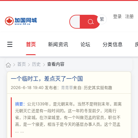
登录
注册
繁
☰
首页
新闻资讯
论坛
分类信息
首页
历史
查看内容
加
一个临时工，差点灭了一个国
国
2026-6-18 19:40
发布者：
青青草
来自: 历史其实挺有趣
›
›
›
同
摘要：
公元1339年，是元朝末年。当然不是特别末年，距离
城
元朝灭亡还是有一段时间的。这一年的冬至前夕，河南行
省，汴梁城。在汴梁城里，有一个叫做范孟的官员，职位不
高，是一个掾吏，相当于是今天的基层办事人员。这个范孟
... ...