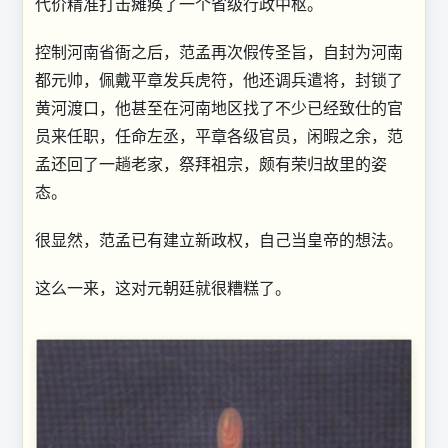
代价精准打击瘫痪了一个省级行政中枢。
控制河南省衙之后，范孟再次假传圣旨，自封为河南
都元帅，佩戴平章发兵虎符，他还调兵遣将，封锁了
黄河渡口，他甚至在河南地区找了不少已经致仕的官
员来任职，任命左丞，平章各级官员，闲暇之余，范
孟还回了一趟老家，祭拜祖宗，颇有荣归故里的姿
态。
很显然，范孟已有建立新政权，自己当皇帝的想法。
这么一来，这对元朝廷就很糟糕了。