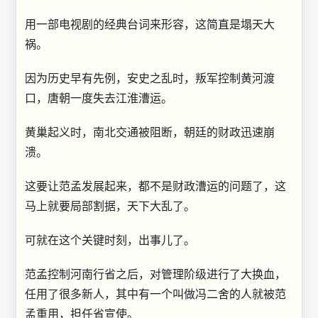
用一部电视剧的经典台词来形容，这简直是塌天大
祸。
因为历史早有先例，安史之乱时，叛军控制黄河渡
口，唐朝一度失去江淮漕运。
黄巢起义时，南北交通被阻断，朝廷的财政迅速崩
溃。
这要让范孟发展起来，都不是财政漕运的问题了，这
马上就要局部割据，天下大乱了。
可就在这个关键时刻，出事儿了。
范孟控制河南行省之后，对管理阶级进行了大换血，
任用了很多新人，其中有一个叫做冯二舍的人就被范
孟重用，担任省宣使。