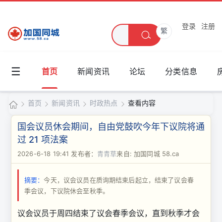
登录
注册
繁
☰
首页
新闻资讯
论坛
分类信息
首页
新闻资讯
时政热点
查看内容
加
国会议员休会期间，自由党鼓吹今年下议院将通
国
过 21 项法案
›
›
›
›
同
2026-6-18 19:41
发布者：
青青草
来自: 加国同城 58.ca
城
摘要：
今天，议会议员在质询期结束后起立，结束了议会春
季会议，下议院休会至秋季。
议会议员于周四结束了议会春季会议，直到秋季才会