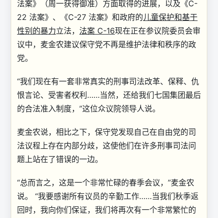
法案》（周一获得御准）方面取得的进展，以及《C-
22 法案》、《C-27 法案》和政府的
儿童保护和基于
性别的暴力
立法，
法案 C-16
现在正在参议院委员会审
议中，麦金农建议保守党不再是维护法律和秩序的政
党。
“我们现在有一套非常真实的刑事司法改革、保释、仇
恨言论、受害者权利……当然，还给我们七国集团最后
的合法准入制度，”这位众议院领导人说。
麦金农说，相比之下，保守党发现自己在自由党的司
法议程上存在内部分歧，这使他们在许多刑事司法问
题上站在了错误的一边。
“总而言之，这是一个非常忙碌的春季会议，”麦金农
说。 “我要感谢所有议员的辛勤工作……当我们秋季返
回时，我向你们保证，我们将再次有一个非常繁忙的