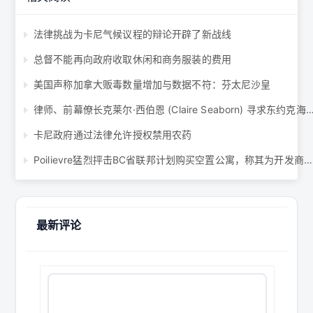
法律挑战为卡尼气候议程的辩论开辟了新战线
总督不能再向政府收取休闲和商务服装的费用
美国声称加拿大贩毒数量增加与数据不符：芬太尼沙皇
律师、前幕僚长克莱尔·西伯恩 (Claire Seaborn) 寻求东约克海滩自由
卡尼政府通过法律允许授权禁用农药
Poilievre猛烈抨击BC省联邦计划购买空置公寓，称其为开发商的“救助” ...
最新评论