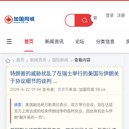
登录
注册
繁
☰
首页
新闻资讯
论坛
分类信息
首页
新闻资讯
国际新闻
查看内容
加
特朗普的威胁扰乱了在瑞士举行的美国与伊朗关
国
于协议细节的谈判 ...
›
›
›
›
同
2026-6-22 01:56
发布者：
青青草
来自: 加国同城 58.ca
城
摘要：
美国副总统万斯周日表示，双方举行会谈，旨在达成
双方上周达成的结束伊朗战争的临时协议，因此有机会与伊
朗“翻开新的一页”。