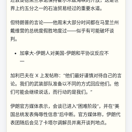
还敦促德黑兰承诺保持霍尔木兹海峡的开放，这是世
界上约五分之一的石油贸易经过的重要水道。
但特朗普的言论——他周末大部分时间都在马里兰州
戴维营的总统度假胜地度过——似乎有可能破坏谈
判。
加拿大-伊朗人对美国-伊朗和平协议反应不
一
加利巴夫在 X 上发帖称：“他们最好谨慎对待自己的言
论。我们的武装部队准备以不同的方式回应他们。他
们可能会继续说话，而行动的是我们。”
伊朗官方媒体表示，会谈已进入“困难阶段”，并在“美
国总统发表侮辱性信息”后中断。官方媒体称，伊朗代
表团随后会见了卡塔尔调解员并离开谈判地点。