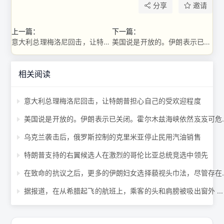
分享
邀请
上一篇：
下一篇：
意大利总理梅洛尼回击，让特朗普担心自己的受欢迎程度
美国说是开放的。伊朗表示已关闭。霍尔木兹海峡依然岌岌可危 ...
相关阅读
意大利总理梅洛尼回击，让特朗普担心自己的受欢迎程度
美国说是开放的。伊朗
乌克兰袭击后，俄罗斯控制的克里米亚停止民用汽油销售
特朗普支持的右翼候选人在激烈的哥伦比亚总统竞选中领先
在致命的抗议之后，更
据报道，在从希腊起飞的航班上，乘客的头和肩膀被吸出窗外 ...