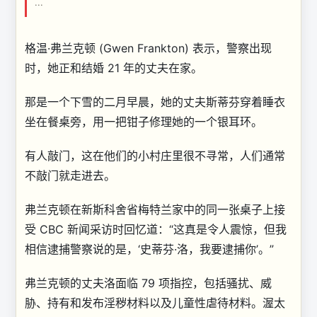
...
格温·弗兰克顿 (Gwen Frankton) 表示，警察出现
时，她正和结婚 21 年的丈夫在家。
那是一个下雪的二月早晨，她的丈夫斯蒂芬穿着睡衣
坐在餐桌旁，用一把钳子修理她的一个银耳环。
有人敲门，这在他们的小村庄里很不寻常，人们通常
不敲门就走进去。
弗兰克顿在新斯科舍省梅特兰家中的同一张桌子上接
受 CBC 新闻采访时回忆道：“这真是令人震惊，但我
相信逮捕警察说的是，‘史蒂芬·洛，我要逮捕你’。”
弗兰克顿的丈夫洛面临 79 项指控，包括骚扰、威
胁、持有和发布淫秽材料以及儿童性虐待材料。渥太