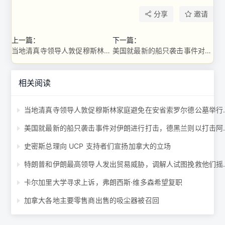
分享
邀请
上一篇：
下一篇：
当地清真寺领导人敦促穆斯林家庭避免在安省索罗尔德公墓举行葬礼 ...
美国就最新的船只袭击事件对伊朗进行打击，德黑兰则以打击阿拉伯国家作为回应 ...
相关阅读
当地清真寺领导人敦促
美国就最新的船只袭击事件
史密斯总理向 UCP 支持者们宣扬加拿大的立场
特朗普和伊朗最高领导人发
卡尔加里大学寻求上诉，弗朗西斯·维多森希望复职
加拿大各地主要零售商出售的吸尘器被召回