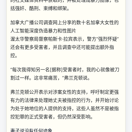
的社交媒体资料中获取的，并被处理成暴力图像，包
括强奸、酷刑、束缚和绑架。
加拿大广播公司调查
网上分享的数十名加拿大女性的
人工智能深度伪造暴力和性图片
渥太华警察局督察帕斯卡·拉宾表示，警方“强烈怀疑”
还会有更多受害者，并且调查中还可能提出额外指
控。
“每次我得知另一名[据称]受害者时，我的心就像被刀
割过一样。这非常痛苦，”弗兰克顿说。
弗兰克顿公开表示对涉案女性的支持，呼吁制定更强
有力的法律来处理她丈夫被指控的行为，并开始讨论
为处于她地位的人提供的支持，这些人虽然不是被指
控犯罪的正式受害者，但仍然深受影响。
妻子说没有任何迹象