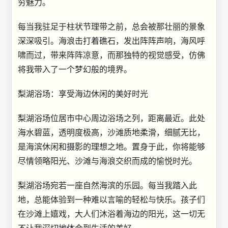
穷魅力。
每当我驻足于柱状节理带之前，总会被那壮丽的景象
深深吸引。海浪击打着礁石，发出阵阵声响，海风呼
啸而过，带来阵阵凉意，而那独特的视觉感受，仿佛
将我带入了一个梦幻般的境界。
梨湖浴场：享受海边休闲的美好时光
梨湖浴场位居市中心周边浴场之列，距离最近。此处
海水碧蓝，透明度极高，沙滩质地柔滑，细腻无比，
是海滨休闲和摄影的理想之地。置身于此，你将能够
尽情领略阳光、沙滩与海浪交织而成的愉悦时光。
梨湖浴场宛若一座自然海滨的乐园。每当我踏入此
地，总能体验到一种难以言喻的轻松与快乐。孩子们
在沙滩上嬉戏，大人们沐浴着海边的阳光，这一切无
不让我深切地体会到生活的美好。