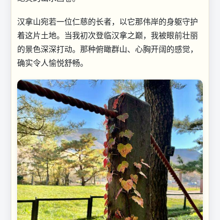
汉拿山宛若一位仁慈的长者，以它那伟岸的身躯守护
着这片土地。当我初次登临汉拿之巅，我被眼前壮丽
的景色深深打动。那种俯瞰群山、心胸开阔的感觉，
确实令人愉悦舒畅。