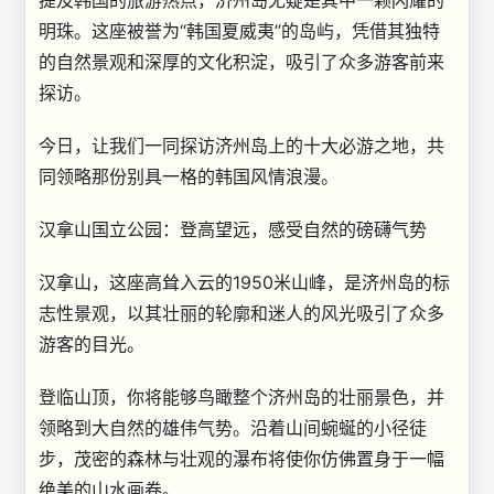
提及韩国的旅游热点，济州岛无疑是其中一颗闪耀的
明珠。这座被誉为“韩国夏威夷”的岛屿，凭借其独特
的自然景观和深厚的文化积淀，吸引了众多游客前来
探访。
今日，让我们一同探访济州岛上的十大必游之地，共
同领略那份别具一格的韩国风情浪漫。
汉拿山国立公园：登高望远，感受自然的磅礴气势
汉拿山，这座高耸入云的1950米山峰，是济州岛的标
志性景观，以其壮丽的轮廓和迷人的风光吸引了众多
游客的目光。
登临山顶，你将能够鸟瞰整个济州岛的壮丽景色，并
领略到大自然的雄伟气势。沿着山间蜿蜒的小径徒
步，茂密的森林与壮观的瀑布将使你仿佛置身于一幅
绝美的山水画卷。