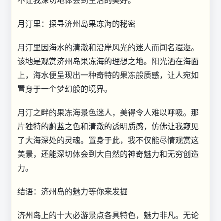
月汀里：探寻济州岛果冻海的秘密
月汀里因海水的清澈和沿岸风光的迷人而闻名遐迩。
该地是观赏济州岛果冻海的理想之地。阳光洒在海面
上，海水便呈现出一种奇特的果冻般质感，让人宛如
置身于一个梦幻般的境界。
月汀之畔的果冻海景色迷人，美得令人难以呼吸。那
片独特的蔚蓝之色和清澈的透明质感，仿佛让我窥见
了大海深处的灵魂。置身于此，我不仅能尽情观赏这
美景，还能深切体会到大自然的神奇魅力和无穷创造
力。
结语：济州岛的魅力等你来发掘
济州岛上的十大必游景点各具特色，魅力非凡。无论