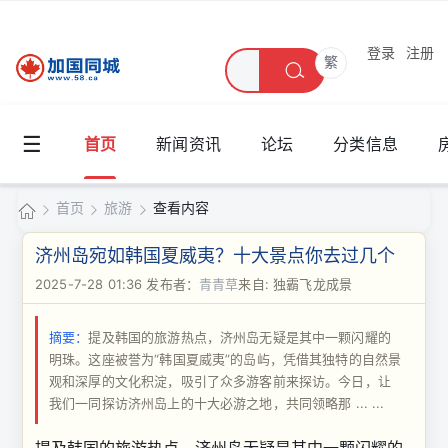
登录
注册
繁
☰
首页
新闻资讯
论坛
分类信息
首页
旅游
查看内容
加
济州岛宛如韩国夏威夷？十大景点你去过几个
国
2025-7-28 01:36
发布者：
青青草
来自: 独霸飞龙成景
›
›
›
同
摘要：
提及韩国的旅游热点，济州岛无疑是其中一颗闪耀的
城
明珠。这座被誉为“韩国夏威夷”的岛屿，凭借其独特的自然景
观和深厚的文化积淀，吸引了众多游客前来探访。今日，让
我们一同探访济州岛上的十大必游之地，共同领略那 ... ...