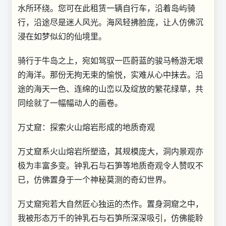
水所环绕。您可在此租赁一辆自行车，沿着岛屿骑
行，沿途尽是迷人风光。海风轻拂脸庞，让人仿佛沉
浸在如梦似幻的仙境里。
骑行于牛岛之上，宛如驾驭一匹蔚蓝的骏马畅游无垠
的海洋。那份无拘无束的愉悦，实难从心中抹去。沿
途的海天一色、连绵的山峦以及绽放的繁花绿草，共
同绘就了一幅幅动人的画卷。
万丈窟：探索火山熔岩形成的地质奇观
万丈窟系火山熔岩所塑造，其规模庞大，洞内景观亦
极为丰富多变。钟乳石与石笋等地质奇观令人赞叹不
已，仿佛置身于一个神秘莫测的奇幻世界。
万丈窟宛若大自然匠心独运的杰作。置身洞窟之中，
我被形态万千的钟乳石与石笋所深深吸引，仿佛能聆