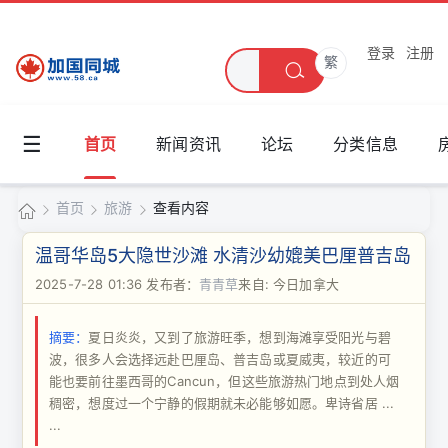
登录
注册
繁
☰
首页
新闻资讯
论坛
分类信息
首页
旅游
查看内容
加
温哥华岛5大隐世沙滩 水清沙幼媲美巴厘普吉岛
国
2025-7-28 01:36
发布者：
青青草
来自: 今日加拿大
›
›
›
同
摘要：
夏日炎炎，又到了旅游旺季，想到海滩享受阳光与碧
城
波，很多人会选择远赴巴厘岛、普吉岛或夏威夷，较近的可
能也要前往墨西哥的Cancun，但这些旅游热门地点到处人烟
稠密，想度过一个宁静的假期就未必能够如愿。卑诗省居 ...
...