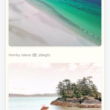
Hornby Island (图: jdleigh)