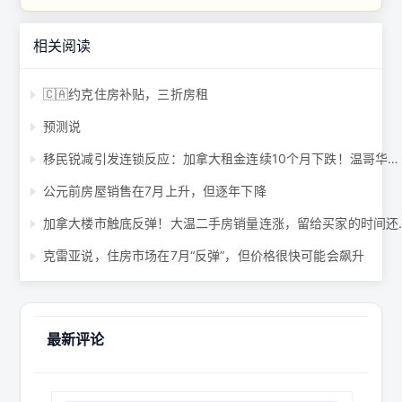
相关阅读
🇨🇦约克住房补贴，三折房租
预测说
移民锐减引发连锁反应：加拿大租金连续10个月下跌！温哥华暴跌7%！ ...
公元前房屋销售在7月上升，但逐年下降
加拿大楼市触底反弹！大
克雷亚说，住房市场在7月“反弹”，但价格很快可能会飙升
最新评论