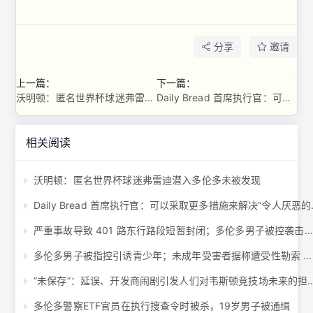
分享
邀请
上一篇：
下一篇：
沃明顿：匿名世界杯球迷弗雷迪潜入多伦多未被发现
Daily Bread 首席执行官：可以采取更多措施来解决“令人厌恶的”食品银行使用率问题 ...
相关阅读
沃明顿：匿名世界杯球迷弗雷迪潜入多伦多未被发现
Daily Bread
严重事故导致 401 路东行路段短暂封闭；多伦多男子被控袭击、抢劫 ...
多伦多男子被指控引诱青少年；未成年受害者据称遭受性勒索 ...
“未保存”：延误、开发商闹剧引发人们对韦斯
多伦多警察ETF官员在执行搜查令时被杀，19岁男子被通缉