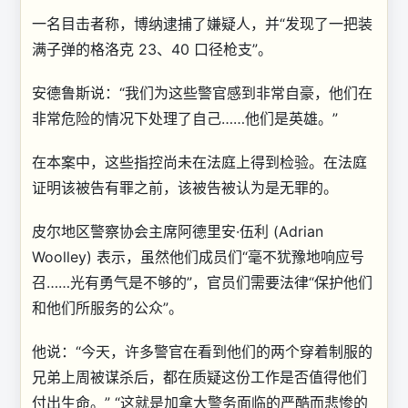
一名目击者称，博纳逮捕了嫌疑人，并“发现了一把装
满子弹的格洛克 23、40 口径枪支”。
安德鲁斯说：“我们为这些警官感到非常自豪，他们在
非常危险的情况下处理了自己……他们是英雄。”
在本案中，这些指控尚未在法庭上得到检验。在法庭
证明该被告有罪之前，该被告被认为是无罪的。
皮尔地区警察协会主席
阿德里安·伍利 (Adrian
Woolley) 表示，虽然他们
成员们“毫不犹豫地响应号
召……光有勇气是不够的”，官员们需要法律“保护他们
和他们所服务的公众”。
他说：“今天，许多警官在看到他们的两个穿着制服的
兄弟上周被谋杀后，都在质疑这份工作是否值得他们
付出生命。” “这就是加拿大警务面临的严酷而悲惨的