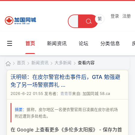
登录
注册
繁
☰
首页
新闻资讯
论坛
分类信息
首页
新闻资讯
大多新闻
查看内容
加
沃明顿：在皮尔警官枪击事件后，GTA 勉强避
国
免了另一场警察葬礼 ...
›
›
›
›
同
2026-6-22 01:55
发布者：
青青草
来自: 加国同城 58.ca
城
摘要：
据称，皮尔地区一名便衣警官周日凌晨在皮尔逊机场
附近遭到多处枪击。
在 Google 上查看更多《多伦多太阳报》 - 保存为首