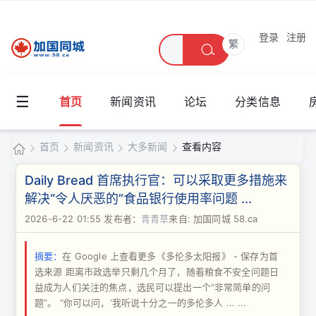
登录
注册
繁
☰
首页
新闻资讯
论坛
分类信息
首页
新闻资讯
大多新闻
查看内容
加
Daily Bread 首席执行官：可以采取更多措施来
国
解决“令人厌恶的”食品银行使用率问题 ...
›
›
›
›
同
2026-6-22 01:55
发布者：
青青草
来自: 加国同城 58.ca
城
摘要：
在 Google 上查看更多《多伦多太阳报》 - 保存为首
选来源 距离市政选举只剩几个月了，随着粮食不安全问题日
益成为人们关注的焦点，选民可以提出一个“非常简单的问
题”。 “你可以问，‘我听说十分之一的多伦多人 ... ...