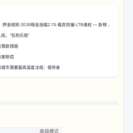
矩·2026租金涨幅2.1%·看房防骗·LTB维权 — 新移民租房攻略
街，“狂热乐观”
赁激励措施
伤害赔偿
省城市需要最高温度法规：倡导者
高级模式