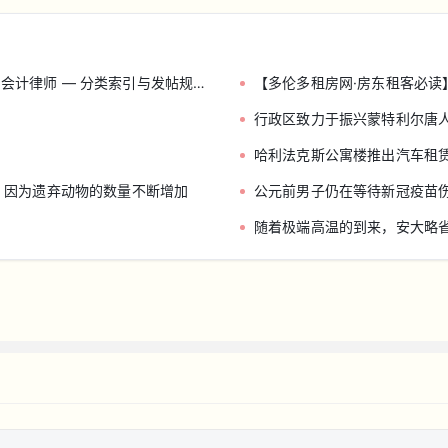
师 — 分类索引与发帖规范（收藏帖）
【多伦多租房网·房东租客必读】押金规
行政区致力于振兴蒙特利尔唐人
哈利法克斯公寓楼推出汽车租
，因为遗弃动物的数量不断增加
公元前男子仍在等待新冠疫苗
随着极端高温的到来，安大略