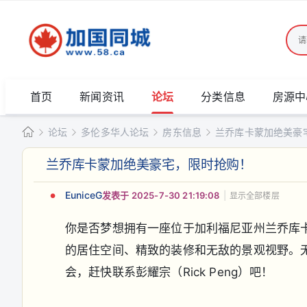
首页
新闻资讯
论坛
分类信息
房源中
论坛
多伦多华人论坛
房东信息
兰乔库卡蒙加绝美豪
加
兰乔库卡蒙加绝美豪宅，限时抢购！
国
»
›
›
›
同
EuniceG
发表于 2025-7-30 21:19:08
|
显示全部楼层
城
你是否梦想拥有一座位于加利福尼亚州兰乔库卡蒙加
的居住空间、精致的装修和无敌的景观视野。
会，赶快联系彭耀宗（Rick Peng）吧！