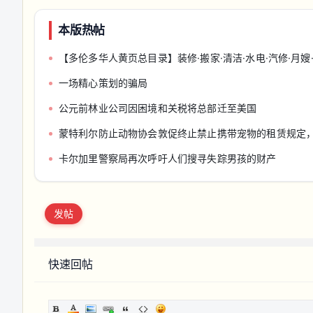
本版热帖
【多伦多华人黄页总目录】装修·搬家·清洁·水电·汽修·月嫂·会计律
一场精心策划的骗局
公元前林业公司因困境和关税将总部迁至美国
蒙特利尔防止动物协会敦促终止禁止携带宠物的租赁规定
卡尔加里警察局再次呼吁人们搜寻失踪男孩的财产
发帖
快速回帖