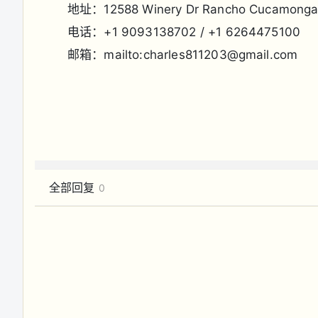
地址：12588 Winery Dr Rancho Cucamonga
电话：+1 9093138702 / +1 6264475100
邮箱：mailto:
charles811203@gmail.com
全部回复
0