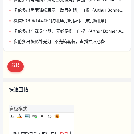
多伦多出睡眠降噪耳塞，助眠神器，自提（Arthur Bonner Ave）
薇信5069#144#51[办][毕][业][証]、[成][績][單].
多伦多出车载吸尘器，无线便携，自提（Arthur Bonner Ave）
多伦多出摄影补光灯+柔光箱套装，直播拍照必备
发帖
快速回帖
高级模式
您需要登录后才可以回帖
登录
|