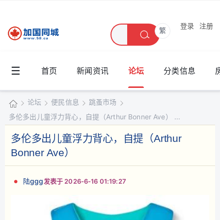
登录
注册
繁
☰
首页
新闻资讯
论坛
分类信息
论坛
便民信息
跳蚤市场
多伦多出儿童浮力背心，自提（Arthur Bonner Ave） ...
加
国
多伦多出儿童浮力背心，自提（Arthur
»
›
›
›
同
Bonner Ave）
城
陆ggg
发表于 2026-6-16 01:19:27