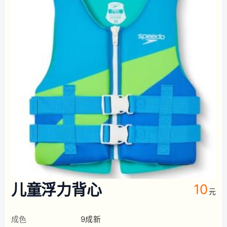
儿童浮力背心
10
元
成色
9成新